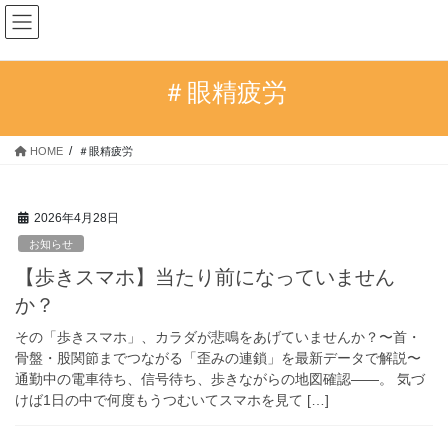
コ
ナ
HILO・ストレッチ
ン
ビ
テ
ゲ
ン
ー
＃眼精疲労
ツ
シ
へ
ョ
ス
ン
HOME
＃眼精疲労
キ
に
ッ
移
プ
動
2026年4月28日
お知らせ
【歩きスマホ】当たり前になっていません
か？
その「歩きスマホ」、カラダが悲鳴をあげていませんか？〜首・
骨盤・股関節までつながる「歪みの連鎖」を最新データで解説〜
通勤中の電車待ち、信号待ち、歩きながらの地図確認――。 気づ
けば1日の中で何度もうつむいてスマホを見て […]