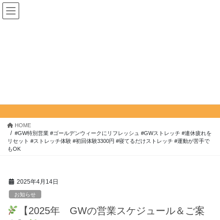
コ
ナ
HILO・ストレッチ
ン
ビ
テ
ゲ
ン
ー
#GW特別営業 #ゴールデンウィーク
ツ
シ
にリフレッシュ #GWストレッチ #
へ
ョ
ス
ン
連休疲れをリセット #ストレッチ体
キ
に
験 #初回体験3300円 #寝てるだけス
ッ
移
トレッチ #運動が苦手でもOK
プ
動
HOME
#GW特別営業 #ゴールデンウィークにリフレッシュ #GWストレッチ #連休疲れを
リセット #ストレッチ体験 #初回体験3300円 #寝てるだけストレッチ #運動が苦手で
もOK
2025年4月14日
お知らせ
【2025年 GWの営業スケジュール＆ご案