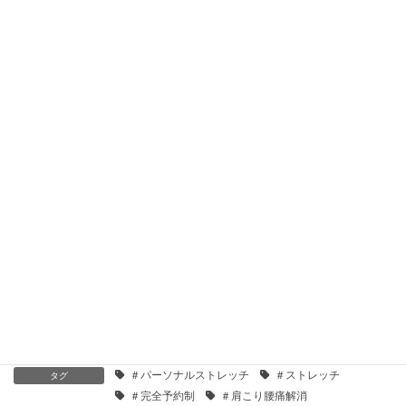
2024年4月28日
☆サービス案内☆
2024年2月14日
☆お知らせ☆【年末年始営業のご案内】
2023年11月27日
募集終了！！【先着30名限定】ストレッチを受けてみたいモニター大募集！
2022年12月24日
【期間限定】3周年記念キャンペーン開催中！！
2022年6月12日
コミュニケーションを上手くとる方法～その2～
2022年4月25日
お知らせ
カテゴリー
＃パーソナルストレッチ
＃ストレッチ
タグ
＃完全予約制
＃肩こり腰痛解消